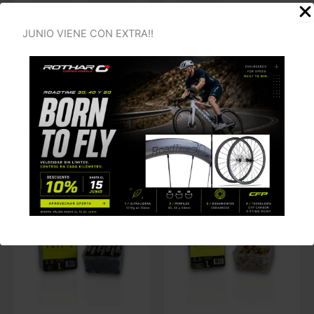
ACCESORIOS
ACCESORIOS
JUNIO VIENE CON EXTRA!!
CAJA 14 VÁLVULAS
CAJA 18 VÁLVULAS
TUBELESS MOUSE
TUBELESS ALUMINIO
ALUMINIO 50mm
44mm
223,00
€
251,00
€
IVA exc.
IVA exc.
Añadir al carrito
Añadir al carrito