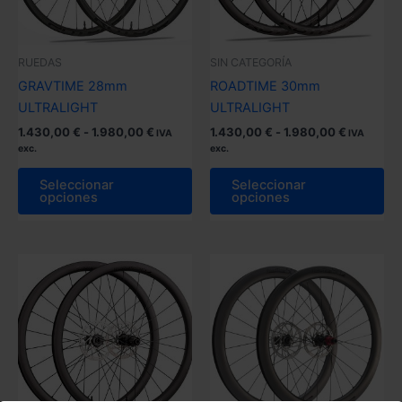
en
la
la
pá
página
de
RUEDAS
SIN CATEGORÍA
de
pr
GRAVTIME 28mm
ROADTIME 30mm
producto
ULTRALIGHT
ULTRALIGHT
Rango
Rango
1.430,00
€
-
1.980,00
€
1.430,00
€
-
1.980,00
€
IVA
IVA
de
de
exc.
exc.
precios:
precios:
Este
Es
desde
desde
Seleccionar
Seleccionar
producto
pr
1.430,00 €
1.430,00 
opciones
opciones
hasta
hasta
tiene
tie
1.980,00 €
1.980,00 
múltiples
múl
variantes.
var
Las
La
opciones
op
se
se
pueden
pu
elegir
ele
en
en