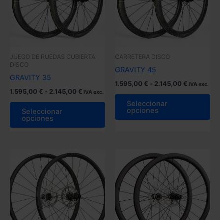
JUEGO DE RUEDAS CUBIERTA
CARRETERA DISCO
DISCO
GRAVITY 45
GRAVITY 35
Rango
1.595,00
€
-
2.145,00
€
IVA exc.
Rango
1.595,00
€
-
2.145,00
€
de
IVA exc.
Es
de
precios:
Seleccionar
Este
precios:
pr
desde
opciones
Seleccionar
producto
desde
1.595,00 
opciones
tie
1.595,00 €
hasta
tiene
múl
hasta
2.145,00 
múltiples
2.145,00 €
var
variantes.
La
Las
op
opciones
se
se
pu
pueden
ele
elegir
en