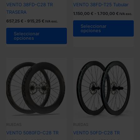
producto
VENTO 38FD-C28 TR
VENTO 38FD-T25 Tubular
pr
TRASERA
Rango
1.150,00
€
-
1.700,00
€
IVA exc.
de
Rango
657,25
€
-
915,25
€
Es
IVA exc.
precios:
de
Seleccionar
Este
pr
desde
opciones
precios:
Seleccionar
1.150,00 €
producto
tie
desde
opciones
hasta
657,25 €
tiene
múl
1.700,00 €
hasta
múltiples
var
915,25 €
variantes.
La
Las
op
opciones
se
se
pu
pueden
ele
elegir
en
en
la
la
pá
página
de
RUEDAS
RUEDAS
de
pr
VENTO 5080FD-C28 TR
VENTO 50FD-C28 TR
producto