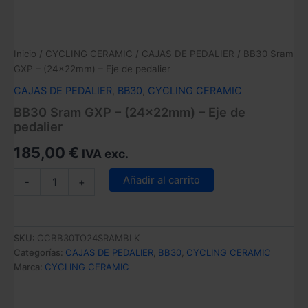
Inicio
/
CYCLING CERAMIC
/
CAJAS DE PEDALIER
/ BB30 Sram
GXP – (24x22mm) – Eje de pedalier
CAJAS DE PEDALIER
,
BB30
,
CYCLING CERAMIC
BB30 Sram GXP – (24x22mm) – Eje de
pedalier
185,00
€
IVA exc.
BB30
Añadir al carrito
-
+
Sram
GXP
–
(24x22mm)
SKU:
CCBB30TO24SRAMBLK
–
Categorías:
CAJAS DE PEDALIER
,
BB30
,
CYCLING CERAMIC
Eje
Marca:
CYCLING CERAMIC
de
pedalier
cantidad