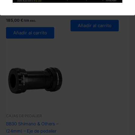
ITA 30 – (30 mm) – Eje de
BB30 Bearings
pedalier
149,00
€
IVA exc.
185,00
€
IVA exc.
Añadir al carrito
Añadir al carrito
CAJAS DE PEDALIER
BB30 Shimano & Others –
(24mm) – Eje de pedalier