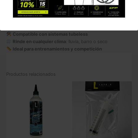
protección interna
Refuerza la estructura del neumático
, aportando más
seguridad
Mejora el rendimiento
y la estabilidad de la rueda
Compatible con sistemas tubeless
Rinde en cualquier clima
: lluvia, barro o seco
Ideal para entrenamientos y competición
Productos relacionados