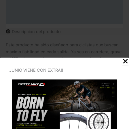
cantidad
Información adicional
Valoraciones (0)
Descripción del producto
Este producto ha sido diseñado para ciclistas que buscan
máxima fiabilidad en cada salida. Ya sea en carretera, gravel
o MTB, ofrece una
barrera interna que protege tus
neumáticos frente a pinchazos
, alargando su vida útil y
JUNIO VIENE CON EXTRA!!
garantizando un
rendimiento óptimo en cualquier terreno
.
Instálalo fácilmente y olvídate de los sustos en ruta.
Más
protección, más confianza, más kilómetros.
Características principales:
Previene pinchazos
y cortes gracias a su sistema de