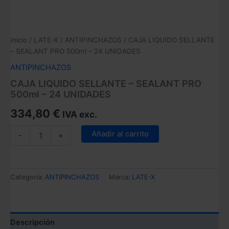
Inicio
/
LATE-X
/
ANTIPINCHAZOS
/ CAJA LIQUIDO SELLANTE
– SEALANT PRO 500ml – 24 UNIDADES
ANTIPINCHAZOS
CAJA LIQUIDO SELLANTE – SEALANT PRO
500ml – 24 UNIDADES
334,80
€
IVA exc.
CAJA
Añadir al carrito
-
+
LIQUIDO
SELLANTE
–
SEALANT
Categoría:
ANTIPINCHAZOS
Marca:
LATE-X
PRO
500ml
-
24
UNIDADES
Descripción