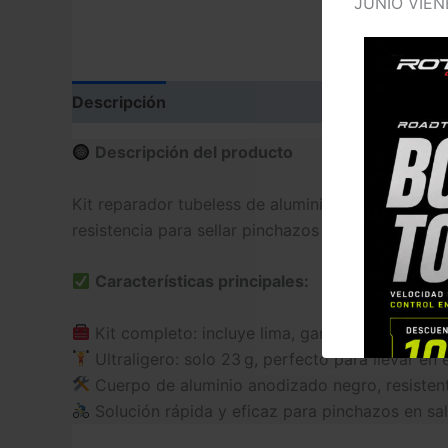
JUNIO VIEN
Descripción
Información adicional
Valoraci
Descripción del producto
Kit reparador tubeless de aluminio negro, compact
resistencia para sellar pinchazos de forma rápida 
Características principales:
Kit completo: incluye lima, gancho y 8 mechas 
Ultraligero: solo 23 g, perfecto para llevar en 
Cuerpo de aluminio anodizado negro, resisten
Solución rápida y eficaz para pinchazos en sal