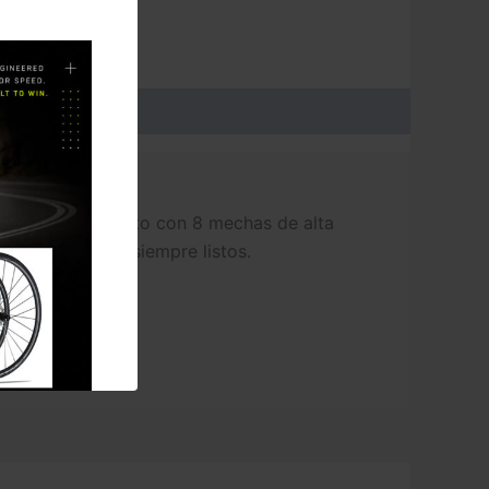
la reparación, junto con 8 mechas de alta
 tus neumáticos siempre listos.