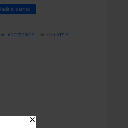
adir al carrito
ría:
ACCESORIOS
Marca:
LATE-X