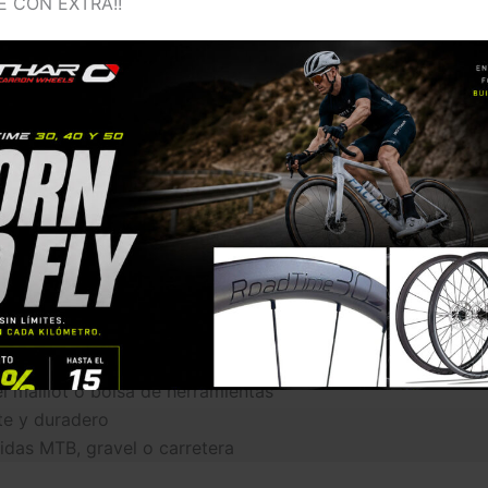
E CON EXTRA!!
ones (0)
o y ligero (23g). Incluye una lima y gancho para facilitar 
y efectiva. Ideal para llevar en cualquier salida y mantener
de alta resistencia
el maillot o bolsa de herramientas
te y duradero
idas MTB, gravel o carretera