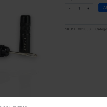
KIT
Añ
-
+
REPARACIÓN
TUBELESS
cantidad
SKU:
LTX02058
Catego