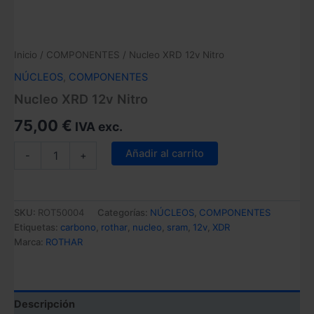
Inicio
/
COMPONENTES
/ Nucleo XRD 12v Nitro
NÚCLEOS
,
COMPONENTES
Nucleo XRD 12v Nitro
75,00
€
IVA exc.
Nucleo
Añadir al carrito
-
+
XRD
12v
Nitro
cantidad
SKU:
ROT50004
Categorías:
NÚCLEOS
,
COMPONENTES
Etiquetas:
carbono
,
rothar
,
nucleo
,
sram
,
12v
,
XDR
Marca:
ROTHAR
Descripción