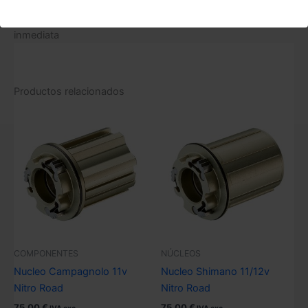
Sonido potente gracias a la placa de acero como muelle
Punto muerto prácticamente inapreciable para respuesta
inmediata
Productos relacionados
COMPONENTES
NÚCLEOS
Nucleo Campagnolo 11v
Nucleo Shimano 11/12v
Nitro Road
Nitro Road
75,00
€
75,00
€