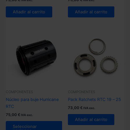
IVA exc.
IVA exc.
Añadir al carrito
Añadir al carrito
COMPONENTES
COMPONENTES
Núcleo para buje Hurricane
Pack Ratchets RTC 19 – 25
RTC
73,00
€
IVA exc.
75,00
€
IVA exc.
Añadir al carrito
Este
Seleccionar
producto