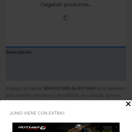
Cargando productos...
Descripción
Información adicional
Valoraciones (0)
El juego de ruedas
WAVESTIME de ROTHAR
está diseñado
para máxima velocidad y versatilidad en cualquier terreno.
Su perfil de llanta
escalonado con
tecnología
WTI
aportan
aerodinámica y estabilidad en vientos cruzados. Gracias a
JUNIO VIENE CON EXTRA!!
los sistemas Tubeless, Hookless y su ligereza, mejora la
aerodinámica y reduce el peso. Con un ancho de 23 mm,
permite usar neumáticos más anchos a menor presión,