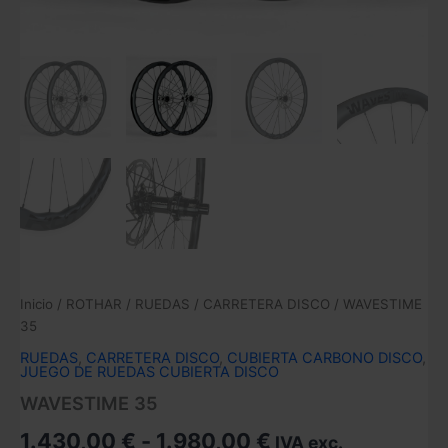
Inicio
/
ROTHAR
/
RUEDAS
/
CARRETERA DISCO
/ WAVESTIME
35
RUEDAS
,
CARRETERA DISCO
,
CUBIERTA CARBONO DISCO
,
JUEGO DE RUEDAS CUBIERTA DISCO
WAVESTIME 35
Rango
1.430,00
€
-
1.980,00
€
IVA exc.