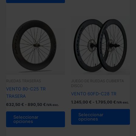
hasta
hasta
tiene
múl
1.980,00 €
915,25 €
múltiples
var
variantes.
La
Las
op
opciones
se
se
pu
pueden
ele
elegir
en
en
la
la
pá
página
de
RUEDAS TRASERAS
JUEGO DE RUEDAS CUBIERTA
de
pr
DISCO
VENTO 80-C25 TR
producto
VENTO 60FD-C28 TR
TRASERA
Rango
1.245,00
€
-
1.795,00
€
IVA exc.
Rango
632,50
€
-
890,50
€
IVA exc.
de
de
Es
precios:
Este
Seleccionar
precios:
Seleccionar
pr
desde
opciones
producto
desde
opciones
1.245,00 
tie
632,50 €
tiene
hasta
hasta
múl
1.795,00 
múltiples
890,50 €