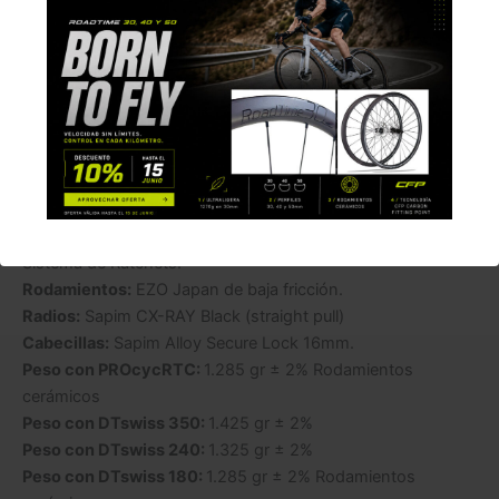
optimizando la rodadura. El buje
Hurricane RTC con
sistema de Ratchets
aumenta durabilidad y reduce fricción.
Formato:
Cubierta Full Carbon Tubeless Ready.
Perfil:
35mm.
Ancho int/ext:
22/29mm.
Tipo:
Symetric System waves hookless.
Pista de frenado:
Freno de disco (sin pista de frenado).
Bujes:
Hurricane RTC (24/24H) con radios de tiro recto.
Sistema de Ratchets.
Rodamientos:
EZO Japan de baja fricción.
Radios:
Sapim CX-RAY Black (straight pull)
Cabecillas:
Sapim Alloy Secure Lock 16mm.
Peso con PROcycRTC:
1.285 gr ± 2% Rodamientos
cerámicos
Peso con DTswiss 350:
1.425 gr ± 2%
Peso con DTswiss 240:
1.325 gr ± 2%
Peso con DTswiss 180:
1.285 gr ± 2% Rodamientos