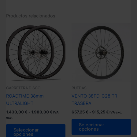
Productos relacionados
CARRETERA DISCO
RUEDAS
ROADTIME 38mm
VENTO 38FD-C28 TR
ULTRALIGHT
TRASERA
Rango
Rango
1.430,00
€
-
1.980,00
€
657,25
€
-
915,25
€
IVA
IVA exc.
de
de
exc.
Es
precios:
precios:
Seleccionar
Este
pr
desde
desde
opciones
Seleccionar
producto
1.430,00 €
657,25 €
opciones
tie