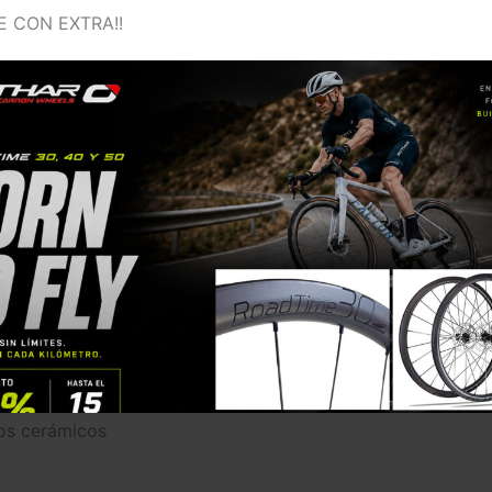
E CON EXTRA!!
 diseñado para máxima velocidad y versatilidad en cualquie
d en vientos cruzados. Gracias a los sistemas Tubeless, Ho
 usar neumáticos más anchos a menor presión, optimizando
e fricción.
enado).
 recto. Sistema de Ratchets.
os cerámicos