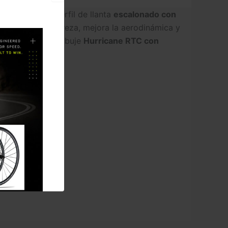
r terreno. Su perfil de llanta
escalonado con
okless y su ligereza, mejora la aerodinámica y
 la rodadura. El buje
Hurricane RTC con