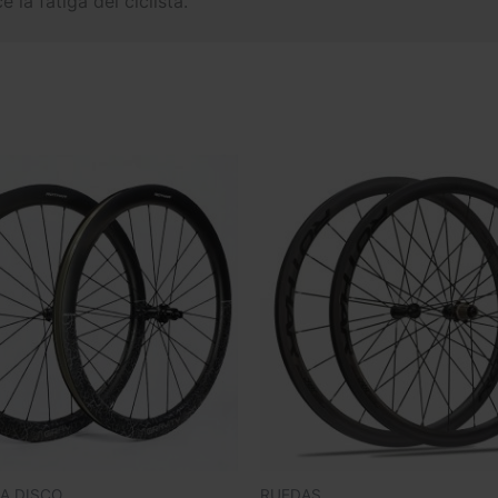
 la fatiga del ciclista.
A DISCO
RUEDAS