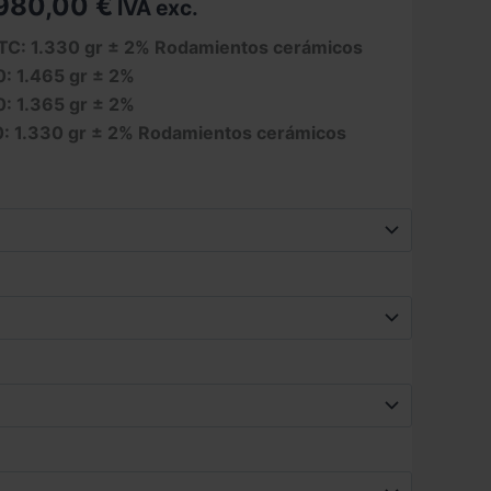
Rango
.980,00
€
IVA exc.
de
TC: 1.330 gr ± 2% Rodamientos cerámicos
: 1.465 gr ± 2%
precios:
: 1.365 gr ± 2%
desde
: 1.330 gr ± 2% Rodamientos cerámicos
1.430,00 €
hasta
1.980,00 €