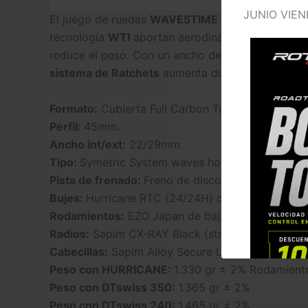
JUNIO VIEN
El juego de ruedas
WAVESTIME de ROTHAR
está
tecnología
WTI
aportan aerodinámica y estabilida
reduce el peso. Con un ancho de 23 mm, permite
sistema de Ratchets
aumenta durabilidad y reduc
Formato:
Cubierta Full Carbon Tubeless Ready.
Perfil:
45mm.
Ancho int/ext:
22/29mm.
Tipo:
Symetric System waves hookless.
Pista de frenado:
Freno de disco (sin pista de fr
Bujes:
Hurricane RTC (24/24H) con radios de tiro
Rodamientos:
EZO Japan de baja fricción.
Radios:
Sapim CX-RAY Black (straight pull)
Cabecillas:
Sapim Alloy Secure Lock 16mm.
Peso con HURRICANE:
1.330 gr ± 2% Rodamient
Peso con DTswiss 350:
1.365 gr ± 2%
Peso con DTswiss 240:
1.465 gr ± 2%