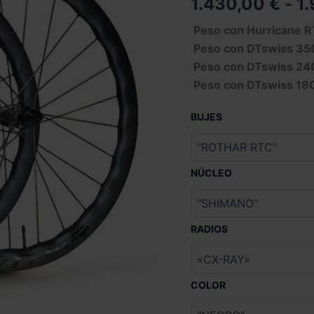
1.430,00
€
-
1
Peso con Hurricane R
Peso con DTswiss 350
Peso con DTswiss 240
Peso con DTswiss 180
BUJES
NÚCLEO
RADIOS
COLOR