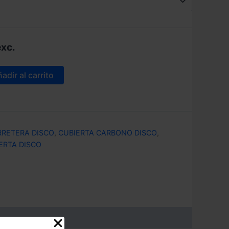
exc.
adir al carrito
RRETERA DISCO
,
CUBIERTA CARBONO DISCO
,
ERTA DISCO