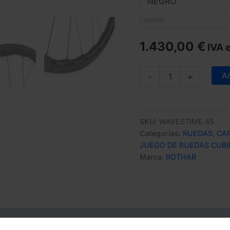
LIMPIAR
1.430,00
€
IVA 
WAVESTIME
Añ
-
+
45
cantidad
SKU:
WAVESTIME 45
Categorías:
RUEDAS
,
CA
JUEGO DE RUEDAS CUBI
Marca:
ROTHAR
ones (0)